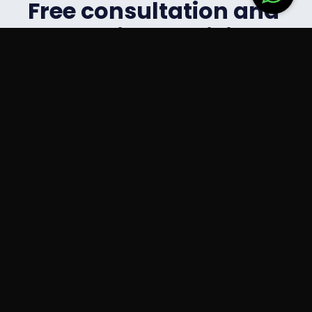
Free consultation and
last-minute pricing!
Don't miss this
opportunity.
Contact us to discover the best price for the boat and
embark on our exciting underwater adventure in Yae
Humboldt. We'll be waiting for you!
Name