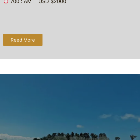
700 : AM
USD $2000
Reed More