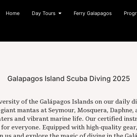
Home
Day Tours
Ferry Galapagos
Prog
Galapagos Island Scuba Diving 2025
versity of the Galápagos Islands on our daily d
nd giant mantas at Seymour, Mosquera, Daphne,
aters and vibrant marine life. Our certified ins
for everyone. Equipped with high-quality gear
 us and explore the magic of diving in the Ga