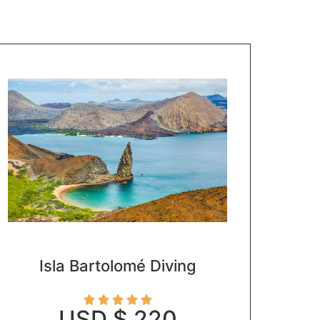
Isla Bartolomé Diving





USD $ 220