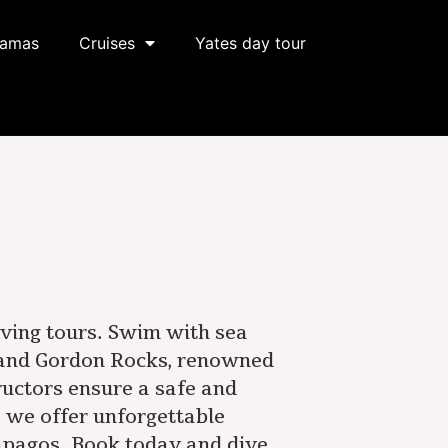
ramas
Cruises
Yates day tour
iving tours. Swim with sea
 and Gordon Rocks, renowned
tructors ensure a safe and
, we offer unforgettable
lápagos. Book today and dive