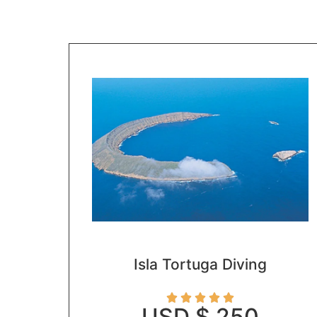
Isla Tortuga Diving





USD $ 250