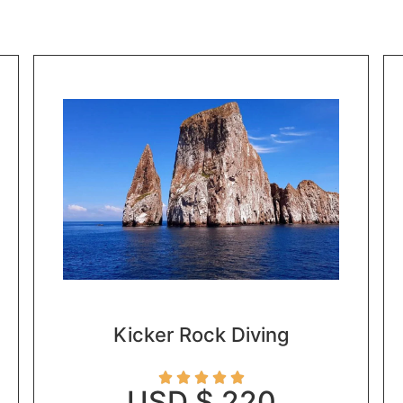
Kicker Rock Diving





USD $ 220