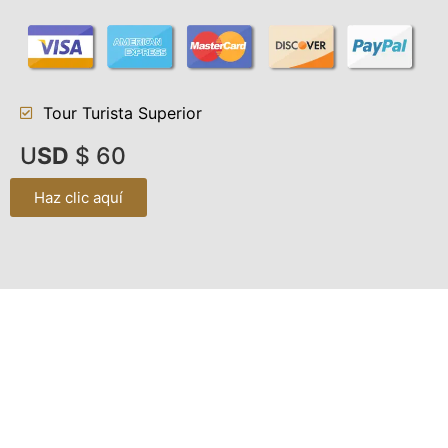
Tour Turista Superior
U
SD
$ 60
Haz clic aquí