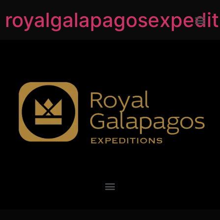
royalgalapagosexpedi