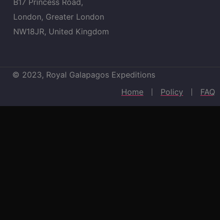
B17 Princess Road,
London, Greater London
NW18JR, United Kingdom
© 2023, Royal Galapagos Expeditions
Home
Policy
FAQ