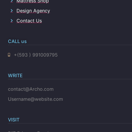
Mattress Shop
Design Agency
Contact Us
CALL us
+(593 ) 991009795
WRITE
contact@Archo.com
Username@website.com
VISIT